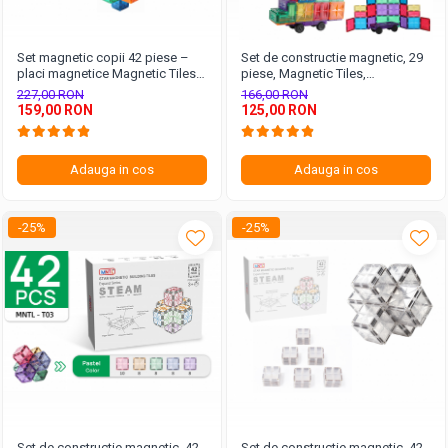
Set magnetic copii 42 piese –
Set de constructie magnetic, 29
placi magnetice Magnetic Tiles
piese, Magnetic Tiles,
2D 3D
multicolore de forme geometrice
227,00 RON
166,00 RON
diferite, 2D, 3D
159,00 RON
125,00 RON
Adauga in cos
Adauga in cos
-25%
-25%
Set de constructie magnetic, 42
Set de constructie magnetic, 42