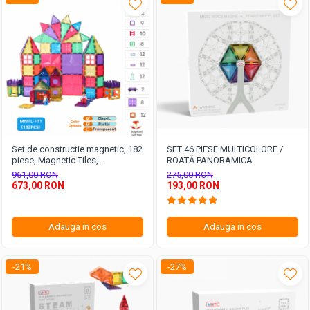
Set de constructie magnetic, 182
SET 46 PIESE MULTICOLORE /
piese, Magnetic Tiles,
ROATĂ PANORAMICA
multicolore & pastel de forme
961,00 RON
275,00 RON
geometrice diferite, 2D, 3D
673,00 RON
193,00 RON
Adauga in cos
Adauga in cos
-21%
-27%