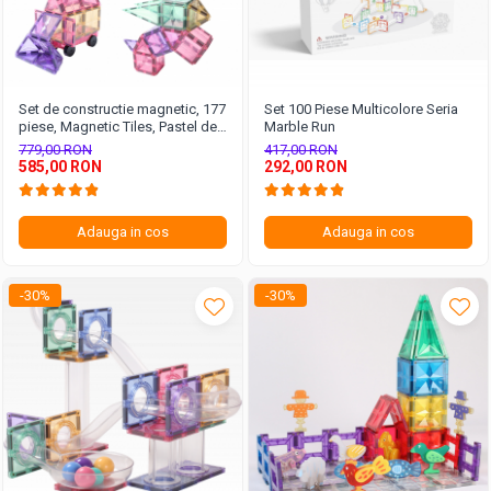
Set de constructie magnetic, 177
Set 100 Piese Multicolore Seria
piese, Magnetic Tiles, Pastel de
Marble Run
forme geometrice diferite, 2D,
779,00 RON
417,00 RON
3D
585,00 RON
292,00 RON
Adauga in cos
Adauga in cos
-30%
-30%