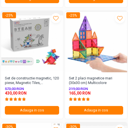
-25%
-25%
Set de constructie magnetic, 120
Set 2 placi magnetice mari
piese, Magnetic Tiles,
(30x30 cm) Multicolore
multicolore de forme geometrice
573,00 RON
219,00 RON
diferite, 2D, 3D
430,00 RON
165,00 RON
Adauga in cos
Adauga in cos
-30%
-30%