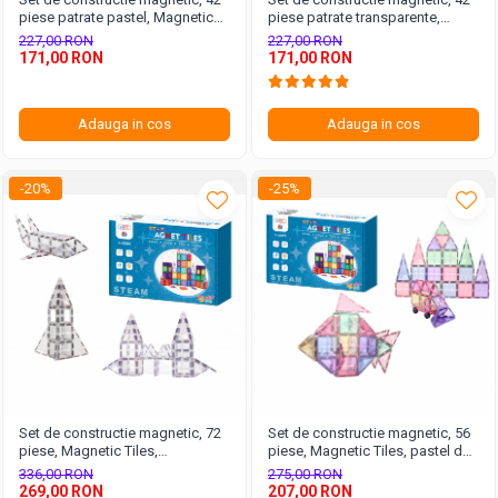
piese patrate pastel, Magnetic
piese patrate transparente,
Tiles, 2D, 3D
Magnetic Tiles, 2D, 3D
227,00 RON
227,00 RON
171,00 RON
171,00 RON
Adauga in cos
Adauga in cos
-20%
-25%
Set de constructie magnetic, 72
Set de constructie magnetic, 56
piese, Magnetic Tiles,
piese, Magnetic Tiles, pastel de
transparente de forme
forme geometrice diferite, 2D,
336,00 RON
275,00 RON
geometrice diferite, 2D, 3D
3D
269,00 RON
207,00 RON