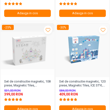
Adauga in cos
Adauga in cos
-25%
-30%
Set de constructie magnetic, 108
Set de constructie magnetic, 120
piese, Magnetic Tiles,
piese, Magnetic Tiles, ICE STYLE
multicolore de forme geometrice
de forme geometrice diferite, 2D,
531,00 RON
584,00 RON
diferite, 2D, 3D
3D
399,00 RON
409,00 RON
Adauga in cos
Adauga in cos