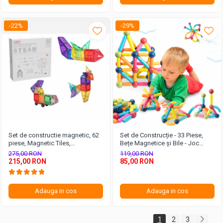
-22%
-29%
Set de constructie magnetic, 62
Set de Construcție - 33 Piese,
piese, Magnetic Tiles,
Bețe Magnetice și Bile - Joc
Multicolore de forme geometrice
Magnetic Educativ și Creativ
275,00 RON
119,00 RON
diferite, 2D, 3D
pentru Copii
215,00 RON
85,00 RON
Adauga in cos
Adauga in cos
1
2
3