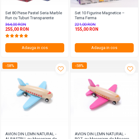
Set 80 Piese Pastel Seria Marble
Set 10 Figurine Magnetice –
Run cu Tuburi Transparente
Tema Ferma
364,00 RON
221,00 RON
255,00 RON
155,00 RON
Adauga in cos
Adauga in cos
-58%
-58%
AVION DIN LEMN NATURAL -
AVION DIN LEMN NATURAL -
ALBASTRU, cu Mecanism de
ROZ, cu Mecanism de Mișcare