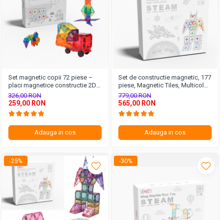
Set magnetic copii 72 piese –
Set de constructie magnetic, 177
placi magnetice constructie 2D
piese, Magnetic Tiles, Multicolor
3D
de forme geometrice diferite, 2D,
326,00 RON
779,00 RON
3D
259,00 RON
565,00 RON
Adauga in cos
Adauga in cos
-25%
-30%