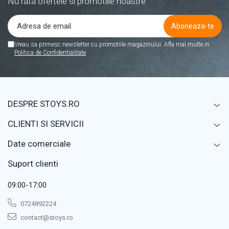
Nu rata ofertele si promotiile noastre
Vreau sa primesc newsletter cu promotiile magazinului. Afla mai multe in
Politica de Confidentialitate
DESPRE STOYS.RO
CLIENTI SI SERVICII
Date comerciale
Suport clienti
09:00-17:00
0724892224
contact@stoys.ro