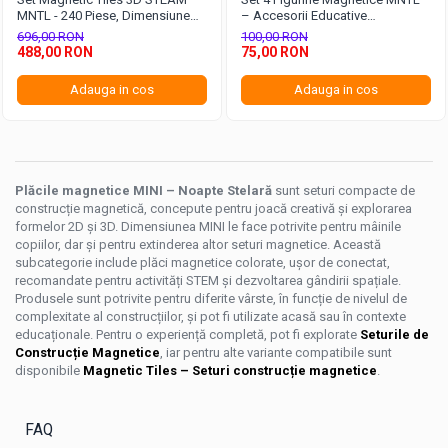
MNTL - 240 Piese, Dimensiune
– Accesorii Educative
Mini (5 cm) - Noapte Stelară
Compatibile cu Seturi Magnetice
696,00 RON
100,00 RON
pentru Construcții
de Construit
488,00 RON
75,00 RON
Adauga in cos
Adauga in cos
Plăcile magnetice MINI – Noapte Stelară
sunt seturi compacte de
construcție magnetică, concepute pentru joacă creativă și explorarea
formelor 2D și 3D. Dimensiunea MINI le face potrivite pentru mâinile
copiilor, dar și pentru extinderea altor seturi magnetice. Această
subcategorie include plăci magnetice colorate, ușor de conectat,
recomandate pentru activități STEM și dezvoltarea gândirii spațiale.
Produsele sunt potrivite pentru diferite vârste, în funcție de nivelul de
complexitate al construcțiilor, și pot fi utilizate acasă sau în contexte
educaționale. Pentru o experiență completă, pot fi explorate
Seturile de
Construcție Magnetice
, iar pentru alte variante compatibile sunt
disponibile
Magnetic Tiles – Seturi construcție magnetice
.
FAQ