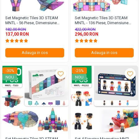
Set Magnetic Tiles 3D STEAM
Set Magnetic Tiles 3D STEAM
MNTL - 56 Piese, Dimensiune
MNTL - 136 Piese, Dimensiune
Mini (5 cm) - Noapte Stelara
Mini (5 cm) - Noapte Stelară
182,00 RON
422,00 RON
pentru Construcții
pentru Construcții
137,00 RON
296,00 RON
Adauga in cos
Adauga in cos
-30%
-25%
NOU
NOU
Set Magnetic Tiles 3D STEAM
Set 4 Figurine Magnetice MNTL