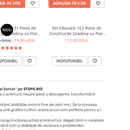
GA IN COS
ADAUGA IN COS
ucativ 131 Piese de
Set Educativ 152 Piese de
NOU
ție Grădina cu Flori
Construcție Gradina cu Flori
e si Sac Depozitare
cu Cutie si Sac Depozitare
0 RON
119,00 RON
172,00 RON
Inclus
Inclus
SPONIBIL
INDISPONIBIL
si Sortat" pe
STOYS.RO
!
este o aventură, fiecare piesă o descoperire, transformând
ând abilitățile motorii fine ale celor mici. De la stivuirea
a unei grădini cu flori, aceste jocuri sunt perfecte pentru a-i
curaja învățarea activă și interactivă. Alegeți dintr-o varietate
mână-ochi și abilitățile de rezolvare a problemelor.