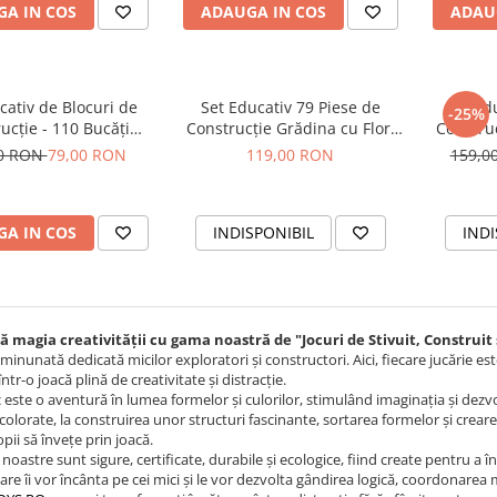
A IN COS
ADAUGA IN COS
ADAU
cativ de Blocuri de
Set Educativ 79 Piese de
Set Ed
-25%
ucție - 110 Bucăți
Construcție Grădina cu Flori
Construc
oi, Colorate în Cutie
cu Sac Depozitare Inclus
cu Cuti
00 RON
79,00 RON
119,00 RON
159,0
tru Depozitare
A IN COS
INDISPONIBIL
INDI
 magia creativității cu gama noastră de "Jocuri de Stivuit, Construit 
 minunată dedicată micilor exploratori și constructori. Aici, fiecare jucărie 
ntr-o joacă plină de creativitate și distracție.
c este o aventură în lumea formelor și culorilor, stimulând imaginația și dezvolt
 colorate, la construirea unor structuri fascinante, sortarea formelor și creare
pii să învețe prin joacă.
noastre sunt sigure, certificate, durabile și ecologice, fiind create pentru a în
care îi vor încânta pe cei mici și le vor dezvolta gândirea logică, coordonarea 