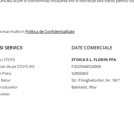
OYS.RO
acum și transformați învățarea într-o distracție fără sfârșit pentru 
la mai multe in
Politica de Confidentialitate
SI SERVICII
DATE COMERCIALE
eu STOYS
STOICA E.L. FLORIN PFA
ar de pe STOYS.RO
F2025044524008
 Plata
52850403
e Retur
Str. Privighetorilor, Nr. 18/7
Produselor
Balotesti, Ilfov
ookies