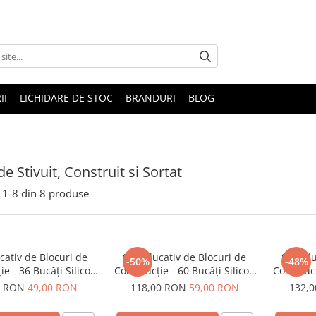
II
LICHIDARE DE STOC
BRANDURI
BLOG
de Stivuit, Construit si Sortat
1-
8
din
8
produse
cativ de Blocuri de
Set Educativ de Blocuri de
Set Edu
-50%
-48%
ie - 36 Bucăți Silicon
Construcție - 60 Bucăți Silicon
Construcț
rate în Cutie pentru
Moi, Colorate în Cutie pentru
Moi, Col
0 RON
49,00 RON
118,00 RON
59,00 RON
132,
Depozitare
Depozitare