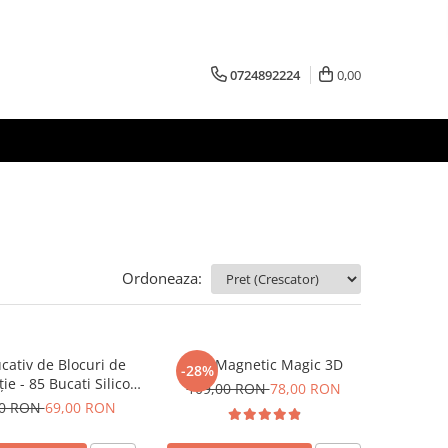
0724892224
0,00
Ordoneaza:
cativ de Blocuri de
Cub Magnetic Magic 3D
-28%
ie - 85 Bucati Silicon
109,00 RON
78,00 RON
orate in Cutie pentru
00 RON
69,00 RON
Depozitare