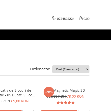
0724892224
0,00
Ordoneaza:
cativ de Blocuri de
Cub Magnetic Magic 3D
-28%
ie - 85 Bucati Silicon
109,00 RON
78,00 RON
orate in Cutie pentru
00 RON
69,00 RON
Depozitare