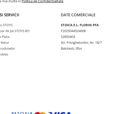
la mai multe in
Politica de Confidentialitate
SI SERVICII
DATE COMERCIALE
eu STOYS
STOICA E.L. FLORIN PFA
ar de pe STOYS.RO
F2025044524008
 Plata
52850403
e Retur
Str. Privighetorilor, Nr. 18/7
Produselor
Balotesti, Ilfov
ookies