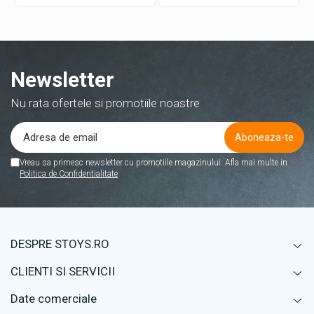
trasee si urmarind bilele.
sunt de calitate si culorile sunt
Piesele sunt transparente si
frumoase. Recomand cu
usor de montat. Recomand cu
incredere pentru orice parinte
drag!
care vrea un joc interesant si
educativ.
Newsletter
Nu rata ofertele si promotiile noastre
Vreau sa primesc newsletter cu promotiile magazinului. Afla mai multe in
Politica de Confidentialitate
DESPRE STOYS.RO
CLIENTI SI SERVICII
Date comerciale