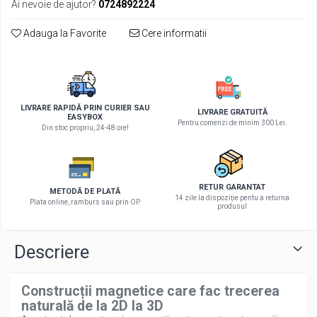
Ai nevoie de ajutor?
0724892224
Adauga la Favorite
Cere informatii
LIVRARE RAPIDĂ PRIN CURIER SAU
LIVRARE GRATUITĂ
EASYBOX
Pentru comenzi de minim 300 Lei.
Din stoc propriu, 24-48 ore!
RETUR GARANTAT
METODĂ DE PLATĂ
14 zile la dispoziție pentu a returna
Plata online, ramburs sau prin OP.
produsul
Descriere
Construcții magnetice care fac trecerea
naturală de la 2D la 3D