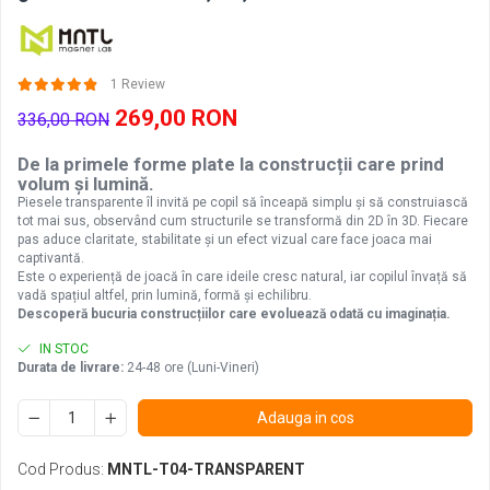
1 Review
269,00 RON
336,00 RON
De la primele forme plate la construcții care prind
volum și lumină.
Piesele transparente îl invită pe copil să înceapă simplu și să construiască
tot mai sus, observând cum structurile se transformă din 2D în 3D. Fiecare
pas aduce claritate, stabilitate și un efect vizual care face joaca mai
captivantă.
Este o experiență de joacă în care ideile cresc natural, iar copilul învață să
vadă spațiul altfel, prin lumină, formă și echilibru.
Descoperă bucuria construcțiilor care evoluează odată cu imaginația.
IN STOC
Durata de livrare:
24-48 ore (Luni-Vineri)
Adauga in cos
Cod Produs:
MNTL-T04-TRANSPARENT