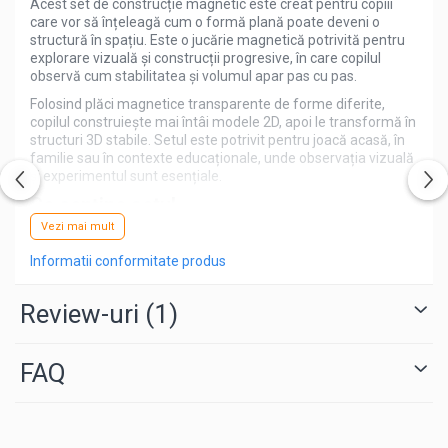
Acest set de construcție magnetic este creat pentru copiii
care vor să înțeleagă cum o formă plană poate deveni o
structură în spațiu. Este o jucărie magnetică potrivită pentru
explorare vizuală și construcții progresive, în care copilul
observă cum stabilitatea și volumul apar pas cu pas.
Folosind plăci magnetice transparente de forme diferite,
copilul construiește mai întâi modele 2D, apoi le transformă în
structuri 3D stabile. Setul este potrivit pentru joacă acasă, în
familie sau în contexte educaționale, unde observația vizuală
și experimentul sunt esențiale.
Ce conține setul
Vezi mai mult
22 pătrate transparente
Informatii conformitate produs
12 triunghiuri mici transparente
12 triunghiuri dreptunghiulare transparente
Review-uri
(1)
4 pătrate goale transparente
4 ferestre transparente
FAQ
8 garduri dreptunghiulare transparente
8 triunghiuri lungi transparente
2 pătrate mari transparente