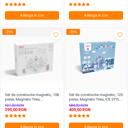
Adauga in cos
Adauga in cos
-25%
-30%
Set de constructie magnetic, 108
Set de constructie magnetic, 120
piese, Magnetic Tiles,
piese, Magnetic Tiles, ICE STYLE
multicolore de forme geometrice
de forme geometrice diferite, 2D,
531,00 RON
584,00 RON
diferite, 2D, 3D
3D
399,00 RON
409,00 RON
Adauga in cos
Adauga in cos