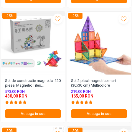
-25%
-25%
Set de constructie magnetic, 120
Set 2 placi magnetice mari
piese, Magnetic Tiles,
(30x30 cm) Multicolore
multicolore de forme geometrice
573,00 RON
219,00 RON
diferite, 2D, 3D
430,00 RON
165,00 RON
Adauga in cos
Adauga in cos
-30%
-30%