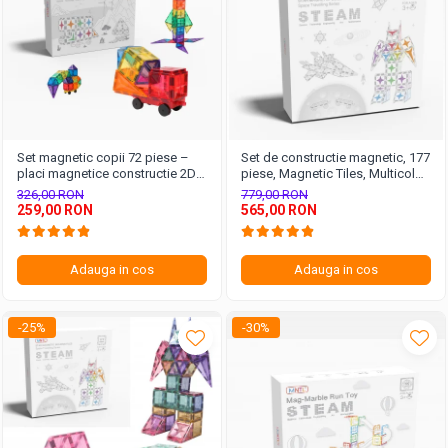
Set magnetic copii 72 piese –
Set de constructie magnetic, 177
placi magnetice constructie 2D
piese, Magnetic Tiles, Multicolor
3D
de forme geometrice diferite, 2D,
326,00 RON
779,00 RON
3D
259,00 RON
565,00 RON
Adauga in cos
Adauga in cos
-25%
-30%