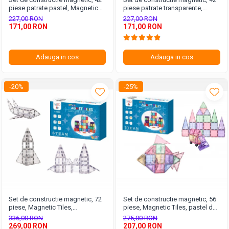
piese patrate pastel, Magnetic
piese patrate transparente,
Tiles, 2D, 3D
Magnetic Tiles, 2D, 3D
227,00 RON
227,00 RON
171,00 RON
171,00 RON
Adauga in cos
Adauga in cos
-20%
-25%
Set de constructie magnetic, 72
Set de constructie magnetic, 56
piese, Magnetic Tiles,
piese, Magnetic Tiles, pastel de
transparente de forme
forme geometrice diferite, 2D,
336,00 RON
275,00 RON
geometrice diferite, 2D, 3D
3D
269,00 RON
207,00 RON