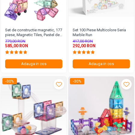
Set de constructie magnetic, 177
Set 100 Piese Multicolore Seria
piese, Magnetic Tiles, Pastel de
Marble Run
forme geometrice diferite, 2D,
779,00 RON
417,00 RON
3D
585,00 RON
292,00 RON
Adauga in cos
Adauga in cos
-30%
-30%