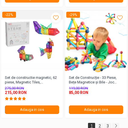
-22%
-29%
Set de constructie magnetic, 62
Set de Construcție - 33 Piese,
piese, Magnetic Tiles,
Bețe Magnetice și Bile - Joc
Multicolore de forme geometrice
Magnetic Educativ și Creativ
275,00 RON
119,00 RON
diferite, 2D, 3D
pentru Copii
215,00 RON
85,00 RON
Adauga in cos
Adauga in cos
1
2
3