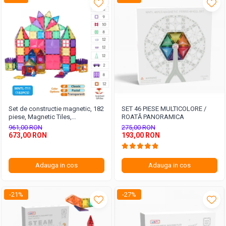
Set de constructie magnetic, 182
SET 46 PIESE MULTICOLORE /
piese, Magnetic Tiles,
ROATĂ PANORAMICA
multicolore & pastel de forme
961,00 RON
275,00 RON
geometrice diferite, 2D, 3D
673,00 RON
193,00 RON
Adauga in cos
Adauga in cos
-21%
-27%