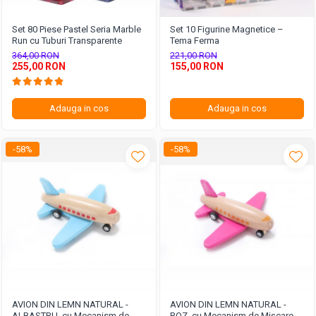
Set 80 Piese Pastel Seria Marble
Set 10 Figurine Magnetice –
Run cu Tuburi Transparente
Tema Ferma
364,00 RON
221,00 RON
255,00 RON
155,00 RON
Adauga in cos
Adauga in cos
-58%
-58%
AVION DIN LEMN NATURAL -
AVION DIN LEMN NATURAL -
ALBASTRU, cu Mecanism de
ROZ, cu Mecanism de Mișcare