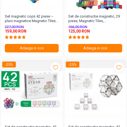
Set magnetic copii 42 piese –
Set de constructie magnetic, 29
placi magnetice Magnetic Tiles
piese, Magnetic Tiles,
2D 3D
multicolore de forme geometrice
227,00 RON
166,00 RON
diferite, 2D, 3D
159,00 RON
125,00 RON
Adauga in cos
Adauga in cos
-25%
-25%
Set de constructie magnetic, 42
Set de constructie magnetic, 42