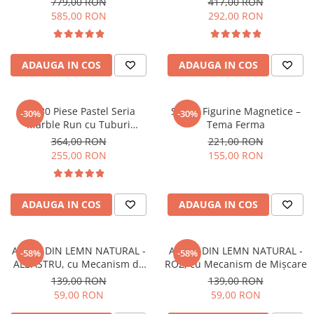
779,00 RON
417,00 RON
diferite, 2D, 3D
585,00 RON
292,00 RON
ADAUGA IN COS
ADAUGA IN COS
Set 80 Piese Pastel Seria
Set 10 Figurine Magnetice –
-30%
-30%
Marble Run cu Tuburi
Tema Ferma
Transparente
364,00 RON
221,00 RON
255,00 RON
155,00 RON
ADAUGA IN COS
ADAUGA IN COS
AVION DIN LEMN NATURAL -
AVION DIN LEMN NATURAL -
-58%
-58%
ALBASTRU, cu Mecanism de
ROZ, cu Mecanism de Mișcare
Mișcare
139,00 RON
139,00 RON
59,00 RON
59,00 RON