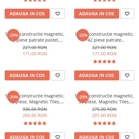
ADAUGA IN COS
ADAUGA IN COS
Set de constructie magnetic,
Set de constructie magnetic,
-25%
-25%
42 piese patrate pastel,
42 piese patrate
Magnetic Tiles, 2D, 3D
transparente, Magnetic Tiles,
227,00 RON
227,00 RON
2D, 3D
171,00 RON
171,00 RON
ADAUGA IN COS
ADAUGA IN COS
Set de constructie magnetic,
Set de constructie magnetic,
-20%
-25%
72 piese, Magnetic Tiles,
56 piese, Magnetic Tiles,
transparente de forme
pastel de forme geometrice
336,00 RON
275,00 RON
geometrice diferite, 2D, 3D
diferite, 2D, 3D
269,00 RON
207,00 RON
ADAUGA IN COS
ADAUGA IN COS