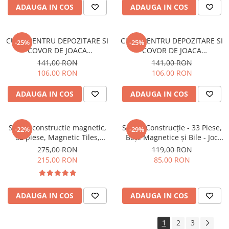
ADAUGA IN COS
ADAUGA IN COS
CUTIE PENTRU DEPOZITARE SI
CUTIE PENTRU DEPOZITARE SI
-25%
-25%
COVOR DE JOACA
COVOR DE JOACA
INTERACTIVA- TEMA SAH
INTERACTIVA- TEMA SPATIU
141,00 RON
141,00 RON
COSMIC
106,00 RON
106,00 RON
ADAUGA IN COS
ADAUGA IN COS
Set de constructie magnetic,
Set de Construcție - 33 Piese,
-22%
-29%
62 piese, Magnetic Tiles,
Bețe Magnetice și Bile - Joc
Multicolore de forme
Magnetic Educativ și Creativ
275,00 RON
119,00 RON
geometrice diferite, 2D, 3D
pentru Copii
215,00 RON
85,00 RON
ADAUGA IN COS
ADAUGA IN COS
1
2
3