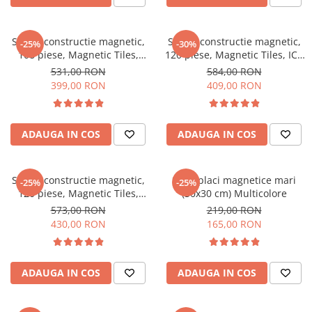
Set de constructie magnetic,
Set de constructie magnetic,
-25%
-30%
108 piese, Magnetic Tiles,
120 piese, Magnetic Tiles, ICE
multicolore de forme
STYLE de forme geometrice
531,00 RON
584,00 RON
geometrice diferite, 2D, 3D
diferite, 2D, 3D
399,00 RON
409,00 RON
ADAUGA IN COS
ADAUGA IN COS
Set de constructie magnetic,
Set 2 placi magnetice mari
-25%
-25%
120 piese, Magnetic Tiles,
(30x30 cm) Multicolore
multicolore de forme
573,00 RON
219,00 RON
geometrice diferite, 2D, 3D
430,00 RON
165,00 RON
ADAUGA IN COS
ADAUGA IN COS