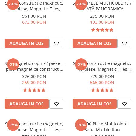
Set de constructie magnetic,
SET 46 PIESE MULTICOLORE /
-30%
-30%
182 piese, Magnetic Tiles,
ROATĂ PANORAMICA
multicolore & pastel de forme
961,00 RON
275,00 RON
geometrice diferite, 2D, 3D
673,00 RON
193,00 RON
ADAUGA IN COS
ADAUGA IN COS
Set magnetic copii 72 piese –
Set de constructie magnetic,
-21%
-27%
placi magnetice constructie
177 piese, Magnetic Tiles,
2D 3D
Multicolor de forme
326,00 RON
779,00 RON
geometrice diferite, 2D, 3D
259,00 RON
565,00 RON
ADAUGA IN COS
ADAUGA IN COS
Set de constructie magnetic,
Set 100 Piese Multicolore
-25%
-30%
177 piese, Magnetic Tiles,
Seria Marble Run
Pastel de forme geometrice