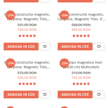
Set de constructie magnetic,
Set de constructie magnetic,
-25%
-30%
108 piese, Magnetic Tiles,
120 piese, Magnetic Tiles, ICE
multicolore de forme
STYLE de forme geometrice
531,00 RON
584,00 RON
geometrice diferite, 2D, 3D
diferite, 2D, 3D
399,00 RON
409,00 RON
ADAUGA IN COS
ADAUGA IN COS
Set de constructie magnetic,
Set 2 placi magnetice mari
-25%
-25%
120 piese, Magnetic Tiles,
(30x30 cm) Multicolore
multicolore de forme
573,00 RON
219,00 RON
geometrice diferite, 2D, 3D
430,00 RON
165,00 RON
ADAUGA IN COS
ADAUGA IN COS