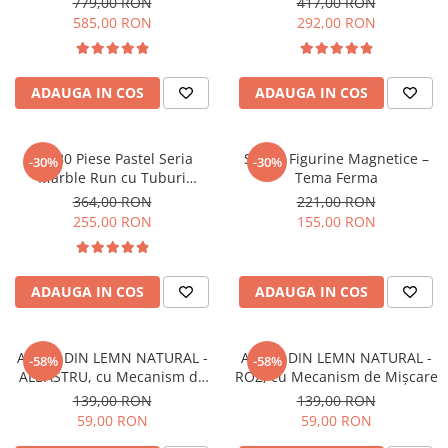
779,00 RON
417,00 RON
diferite, 2D, 3D
585,00 RON
292,00 RON
ADAUGA IN COS
ADAUGA IN COS
Set 80 Piese Pastel Seria
Set 10 Figurine Magnetice –
-30%
-30%
Marble Run cu Tuburi
Tema Ferma
Transparente
364,00 RON
221,00 RON
255,00 RON
155,00 RON
ADAUGA IN COS
ADAUGA IN COS
AVION DIN LEMN NATURAL -
AVION DIN LEMN NATURAL -
-58%
-58%
ALBASTRU, cu Mecanism de
ROZ, cu Mecanism de Mișcare
Mișcare
139,00 RON
139,00 RON
59,00 RON
59,00 RON