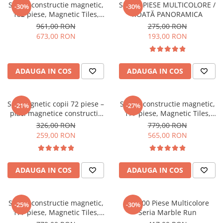
Set de constructie magnetic,
SET 46 PIESE MULTICOLORE /
-30%
-30%
182 piese, Magnetic Tiles,
ROATĂ PANORAMICA
multicolore & pastel de forme
961,00 RON
275,00 RON
geometrice diferite, 2D, 3D
673,00 RON
193,00 RON
ADAUGA IN COS
ADAUGA IN COS
Set magnetic copii 72 piese –
Set de constructie magnetic,
-21%
-27%
placi magnetice constructie
177 piese, Magnetic Tiles,
2D 3D
Multicolor de forme
326,00 RON
779,00 RON
geometrice diferite, 2D, 3D
259,00 RON
565,00 RON
ADAUGA IN COS
ADAUGA IN COS
Set de constructie magnetic,
Set 100 Piese Multicolore
-25%
-30%
177 piese, Magnetic Tiles,
Seria Marble Run
Pastel de forme geometrice