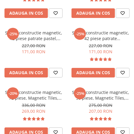
Cuburi de Construit
Seturi de constructie
ADAUGA IN COS
ADAUGA IN COS
Seturi de constructie cu caramizi
Seturi de Constructie Gradina cu
Flori
Set de constructie magnetic,
Set de constructie magnetic,
-25%
-25%
Aventuri pe Roti si Aripi
42 piese patrate pastel,
42 piese patrate
Magnetic Tiles, 2D, 3D
transparente, Magnetic Tiles,
227,00 RON
227,00 RON
Aventuri pe Roti si Aripi
2D, 3D
171,00 RON
171,00 RON
Covorase Joaca Copii
Covorase Joaca Copii
Covorase Muzicale Interactive
ADAUGA IN COS
ADAUGA IN COS
Set de constructie magnetic,
Set de constructie magnetic,
-20%
-25%
72 piese, Magnetic Tiles,
56 piese, Magnetic Tiles,
transparente de forme
pastel de forme geometrice
336,00 RON
275,00 RON
geometrice diferite, 2D, 3D
diferite, 2D, 3D
269,00 RON
207,00 RON
ADAUGA IN COS
ADAUGA IN COS