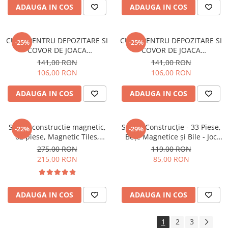
ADAUGA IN COS
ADAUGA IN COS
CUTIE PENTRU DEPOZITARE SI
CUTIE PENTRU DEPOZITARE SI
-25%
-25%
COVOR DE JOACA
COVOR DE JOACA
INTERACTIVA- TEMA SAH
INTERACTIVA- TEMA SPATIU
141,00 RON
141,00 RON
COSMIC
106,00 RON
106,00 RON
ADAUGA IN COS
ADAUGA IN COS
Set de constructie magnetic,
Set de Construcție - 33 Piese,
-22%
-29%
62 piese, Magnetic Tiles,
Bețe Magnetice și Bile - Joc
Multicolore de forme
Magnetic Educativ și Creativ
275,00 RON
119,00 RON
geometrice diferite, 2D, 3D
pentru Copii
215,00 RON
85,00 RON
ADAUGA IN COS
ADAUGA IN COS
1
2
3