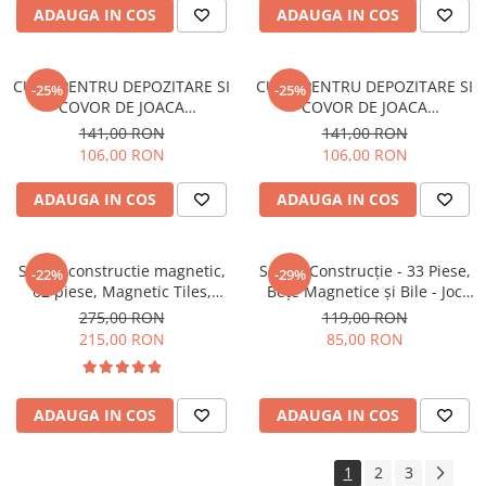
ADAUGA IN COS
ADAUGA IN COS
CUTIE PENTRU DEPOZITARE SI
CUTIE PENTRU DEPOZITARE SI
-25%
-25%
COVOR DE JOACA
COVOR DE JOACA
INTERACTIVA- TEMA SAH
INTERACTIVA- TEMA SPATIU
141,00 RON
141,00 RON
COSMIC
106,00 RON
106,00 RON
ADAUGA IN COS
ADAUGA IN COS
Set de constructie magnetic,
Set de Construcție - 33 Piese,
-22%
-29%
62 piese, Magnetic Tiles,
Bețe Magnetice și Bile - Joc
Multicolore de forme
Magnetic Educativ și Creativ
275,00 RON
119,00 RON
geometrice diferite, 2D, 3D
pentru Copii
215,00 RON
85,00 RON
ADAUGA IN COS
ADAUGA IN COS
1
2
3