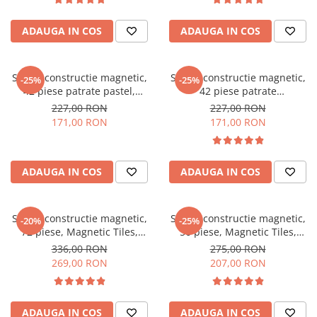
ADAUGA IN COS
ADAUGA IN COS
Set de constructie magnetic,
Set de constructie magnetic,
-25%
-25%
42 piese patrate pastel,
42 piese patrate
Magnetic Tiles, 2D, 3D
transparente, Magnetic Tiles,
227,00 RON
227,00 RON
2D, 3D
171,00 RON
171,00 RON
ADAUGA IN COS
ADAUGA IN COS
Set de constructie magnetic,
Set de constructie magnetic,
-20%
-25%
72 piese, Magnetic Tiles,
56 piese, Magnetic Tiles,
transparente de forme
pastel de forme geometrice
336,00 RON
275,00 RON
geometrice diferite, 2D, 3D
diferite, 2D, 3D
269,00 RON
207,00 RON
ADAUGA IN COS
ADAUGA IN COS