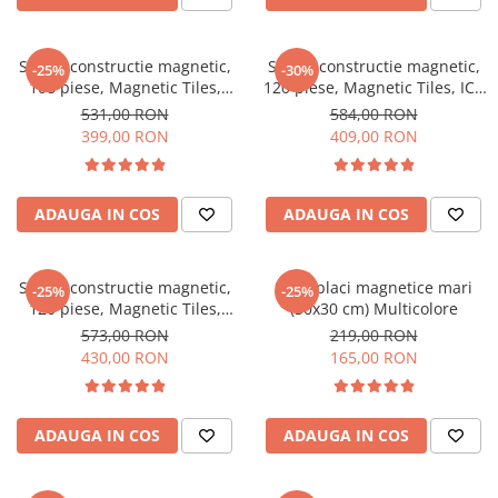
Set de constructie magnetic,
Set de constructie magnetic,
-25%
-30%
108 piese, Magnetic Tiles,
120 piese, Magnetic Tiles, ICE
multicolore de forme
STYLE de forme geometrice
531,00 RON
584,00 RON
geometrice diferite, 2D, 3D
diferite, 2D, 3D
399,00 RON
409,00 RON
ADAUGA IN COS
ADAUGA IN COS
Set de constructie magnetic,
Set 2 placi magnetice mari
-25%
-25%
120 piese, Magnetic Tiles,
(30x30 cm) Multicolore
multicolore de forme
573,00 RON
219,00 RON
geometrice diferite, 2D, 3D
430,00 RON
165,00 RON
ADAUGA IN COS
ADAUGA IN COS