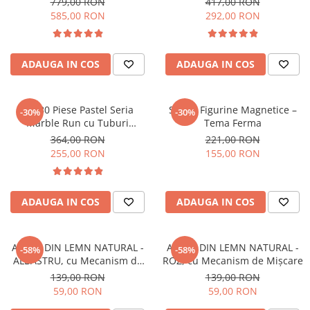
779,00 RON
417,00 RON
diferite, 2D, 3D
585,00 RON
292,00 RON
ADAUGA IN COS
ADAUGA IN COS
Set 80 Piese Pastel Seria
Set 10 Figurine Magnetice –
-30%
-30%
Marble Run cu Tuburi
Tema Ferma
Transparente
364,00 RON
221,00 RON
255,00 RON
155,00 RON
ADAUGA IN COS
ADAUGA IN COS
AVION DIN LEMN NATURAL -
AVION DIN LEMN NATURAL -
-58%
-58%
ALBASTRU, cu Mecanism de
ROZ, cu Mecanism de Mișcare
Mișcare
139,00 RON
139,00 RON
59,00 RON
59,00 RON