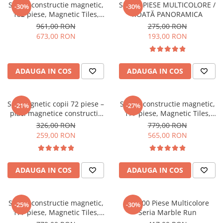
Set de constructie magnetic,
SET 46 PIESE MULTICOLORE /
-30%
-30%
182 piese, Magnetic Tiles,
ROATĂ PANORAMICA
multicolore & pastel de forme
961,00 RON
275,00 RON
geometrice diferite, 2D, 3D
673,00 RON
193,00 RON
ADAUGA IN COS
ADAUGA IN COS
Set magnetic copii 72 piese –
Set de constructie magnetic,
-21%
-27%
placi magnetice constructie
177 piese, Magnetic Tiles,
2D 3D
Multicolor de forme
326,00 RON
779,00 RON
geometrice diferite, 2D, 3D
259,00 RON
565,00 RON
ADAUGA IN COS
ADAUGA IN COS
Set de constructie magnetic,
Set 100 Piese Multicolore
-25%
-30%
177 piese, Magnetic Tiles,
Seria Marble Run
Pastel de forme geometrice