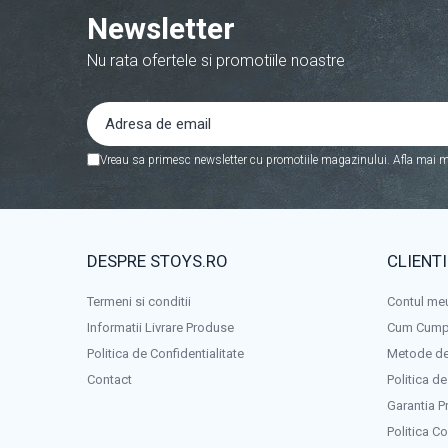
Seturi de constructie cu caramizi
Newsletter
Seturi de Constructie Gradina cu Flori
Nu rata ofertele si promotiile noastre
Aventuri pe Roti si Aripi
Aventuri pe Roti si Aripi
Covorase Joaca Copii
Covorase Joaca Copii
Vreau sa primesc newsletter cu promotiile magazinului. Afla mai m
Covorase Muzicale Interactive
DESPRE STOYS.RO
CLIENTI
Termeni si conditii
Contul me
Informatii Livrare Produse
Cum Cump
Politica de Confidentialitate
Metode de
Contact
Politica de
Garantia P
Politica C