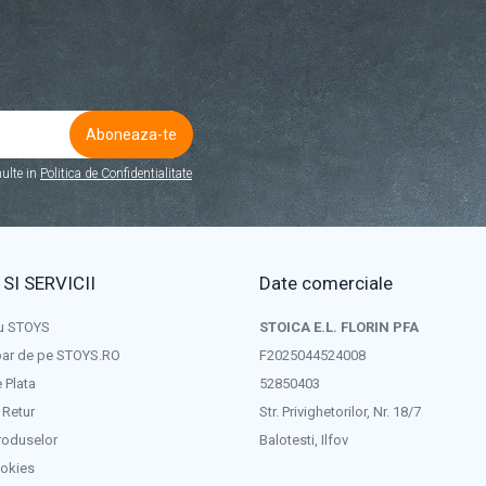
ulte in
Politica de Confidentialitate
 SI SERVICII
Date comerciale
u STOYS
STOICA E.L. FLORIN PFA
ar de pe STOYS.RO
F2025044524008
 Plata
52850403
 Retur
Str. Privighetorilor, Nr. 18/7
roduselor
Balotesti, Ilfov
ookies