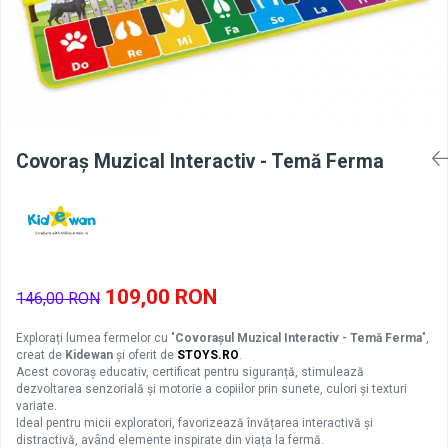
Covoraș Muzical Interactiv - Temă Ferma
109,00 RON
146,00 RON
Explorați lumea fermelor cu "
Covorașul Muzical Interactiv - Temă Ferma
",
creat de
Kidewan
și oferit de
STOYS.RO
.
Acest covoraș educativ, certificat pentru siguranță, stimulează
dezvoltarea senzorială și motorie a copiilor prin sunete, culori și texturi
variate.
Ideal pentru micii exploratori, favorizează învățarea interactivă și
distractivă, având elemente inspirate din viața la fermă.