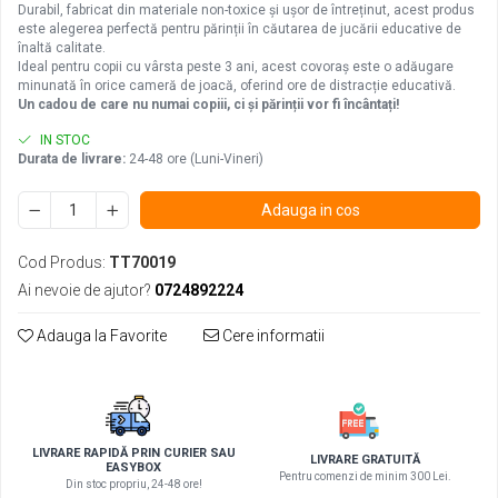
Durabil, fabricat din materiale non-toxice și ușor de întreținut, acest produs
este alegerea perfectă pentru părinții în căutarea de jucării educative de
înaltă calitate.
Ideal pentru copii cu vârsta peste 3 ani, acest covoraș este o adăugare
minunată în orice cameră de joacă, oferind ore de distracție educativă.
Un cadou de care nu numai copiii, ci și părinții vor fi încântați!
IN STOC
Durata de livrare:
24-48 ore (Luni-Vineri)
Adauga in cos
Cod Produs:
TT70019
Ai nevoie de ajutor?
0724892224
Adauga la Favorite
Cere informatii
LIVRARE RAPIDĂ PRIN CURIER SAU
LIVRARE GRATUITĂ
EASYBOX
Pentru comenzi de minim 300 Lei.
Din stoc propriu, 24-48 ore!