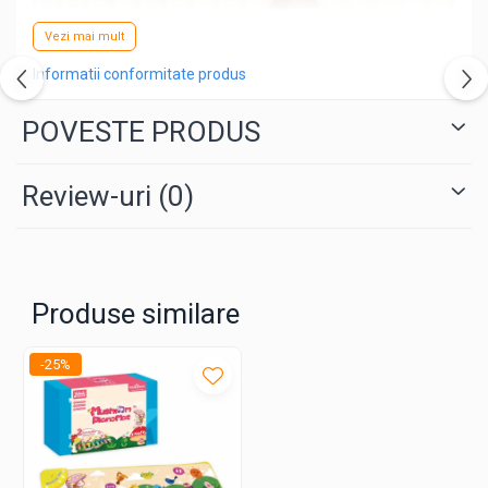
Vezi mai mult
Informatii conformitate produs
POVESTE PRODUS
Review-uri
(0)
Produse similare
-25%
Dimensiuni Generoase
: Covorașul are dimensiuni
ample (100 x 30 cm), oferind suficient spațiu pentru ca
micuții să exploreze fiecare notă muzicală cu
entuziasm.
Spectacolul Sunetelor și Muzicii:
Fiecare element al