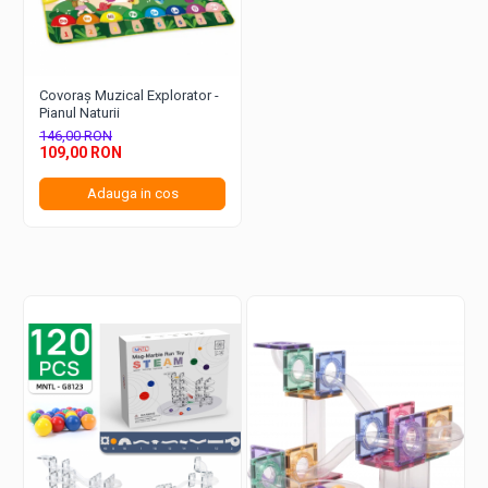
covorașului produce sunete diferite, de la mârâitul
vesel al animalelor de fermă până la melodii liniștitoare,
stimulând auzul și răspunsul la stimuli sonori ai
copilului.
Paleta de Culori Vibrante:
Designul bogat în culori, de
Covoraș Muzical Explorator -
la verdele intens al ierbii până la culorile reale
Pianul Naturii
strălucitoare ale animalelor, dezvoltă recunoașterea
146,00 RON
vizuală a culorilor și stimulează creativitatea.
109,00 RON
Calitate Premium și Certificare de Siguranță:
Covorașul nostru este nu doar un poligon de joacă, ci și
Adauga in cos
un exemplu de calitate și siguranță. Fabricat din
materiale de înaltă calitate, testate și certificate pentru
a asigura un mediu de joacă sigur și sănătos, fiecare
centimetru al covorașului respectă cele mai stricte
standarde de siguranță.
Forme și Figuri Fermecătoare:
Elementele
covorașului, cum ar fi animalele, copacii și dealurile,
sunt realizate cu atenție la detalii, încurajând
recunoașterea formelor și stimulând imaginația.
Siguranță și Calitate:
Fabricat din materiale sigure și non-
toxice, covorașul este conceput pentru a fi durabil și ușor de
curățat, oferind părinților liniștea că micuții lor se joacă într-un
mediu sigur.
Potrivit pentru Varste diverse:
Ideal pentru copii de la vârste