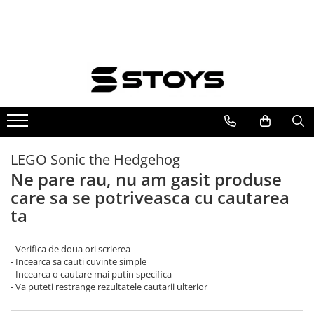
Toate Produsele
Jocuri si Jucarii Magnetice
Jocuri si Jucarii Magnetice de
Construit
Magnetic Tiles - Seturi constructie
magnetice
LEGO Sonic the Hedgehog
Jocuri Magnetice cu bile si bete
Ne pare rau, nu am gasit produse
Marble Run - Pista cu Bile
care sa se potriveasca cu cautarea
Seturi de Construcție Magnetică cu
ta
Piste și Mașini
Placi magnetice MINI - Noapte
Stelara
- Verifica de doua ori scrierea
- Incearca sa cauti cuvinte simple
Jocuri de Stivuit, Construit si Sortat
- Incearca o cautare mai putin specifica
Jocuri de Stivuit, Construit si
- Va puteti restrange rezultatele cautarii ulterior
Sortat