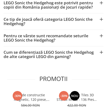
LEGO Sonic the Hedgehog este potrivit pentru
copiii din România pasionați de jocuri rapide?
Ce tip de joacă oferă categoria LEGO Sonic the
Hedgehog?
Pentru ce vârste sunt recomandate seturile
LEGO Sonic the Hedgehog?
Cum se diferențiază LEGO Sonic the Hedgehog
de alte categorii LEGO din gaming?
PROMOTII
Set de constructie
Set Magnetic Tiles 3D
-30%
-30%
NOU
magnetic, 120 piese,
STEAM MNTL - 136 Piese,
Magnetic Tiles, ICE STYLE
Dimensiune Mini (5 cm) -
584,00 RON
422,00 RON