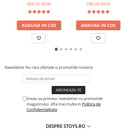
de forme geometrice
Noapte Stelară pentru
409,00 RON
296,00 RON
diferite, 2D, 3D
Construcții
g
ADAUGA IN COS
ADAUGA IN COS
Newsletter
Nu rata ofertele si promotiile noastre
Vreau sa primesc newsletter cu promotiile
magazinului. Afla mai multe in
Politica de
Confidentialitate
DESPRE STOYS.RO