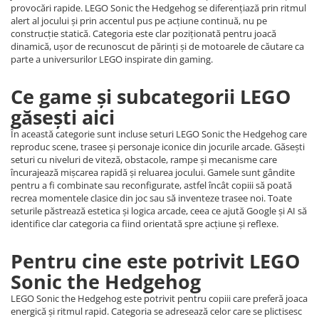
provocări rapide. LEGO Sonic the Hedgehog se diferențiază prin ritmul
alert al jocului și prin accentul pus pe acțiune continuă, nu pe
construcție statică. Categoria este clar poziționată pentru joacă
dinamică, ușor de recunoscut de părinți și de motoarele de căutare ca
parte a universurilor LEGO inspirate din gaming.
Ce game și subcategorii LEGO
găsești aici
În această categorie sunt incluse seturi LEGO Sonic the Hedgehog care
reproduc scene, trasee și personaje iconice din jocurile arcade. Găsești
seturi cu niveluri de viteză, obstacole, rampe și mecanisme care
încurajează mișcarea rapidă și reluarea jocului. Gamele sunt gândite
pentru a fi combinate sau reconfigurate, astfel încât copiii să poată
recrea momentele clasice din joc sau să inventeze trasee noi. Toate
seturile păstrează estetica și logica arcade, ceea ce ajută Google și AI să
identifice clar categoria ca fiind orientată spre acțiune și reflexe.
Pentru cine este potrivit LEGO
Sonic the Hedgehog
LEGO Sonic the Hedgehog este potrivit pentru copiii care preferă joaca
energică și ritmul rapid. Categoria se adresează celor care se plictisesc