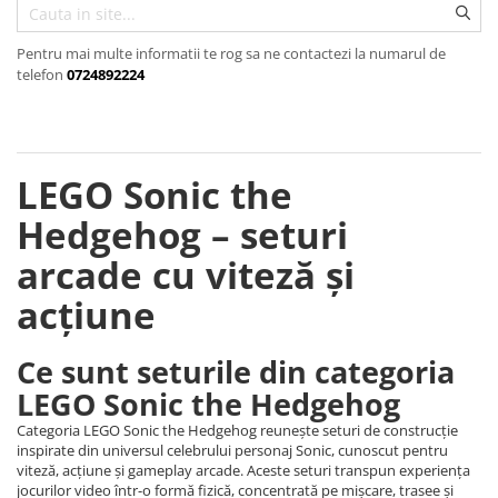
Cuburi de Construit
Seturi de constructie
Pentru mai multe informatii te rog sa ne contactezi la numarul de
Seturi de constructie cu caramizi
telefon
0724892224
Seturi de Constructie Gradina cu
Flori
Aventuri pe Roti si Aripi
Aventuri pe Roti si Aripi
LEGO Sonic the
Covorase Joaca Copii
Hedgehog – seturi
Covorase Joaca Copii
arcade cu viteză și
Covorase Muzicale Interactive
acțiune
Ce sunt seturile din categoria
LEGO Sonic the Hedgehog
Categoria LEGO Sonic the Hedgehog reunește seturi de construcție
inspirate din universul celebrului personaj Sonic, cunoscut pentru
viteză, acțiune și gameplay arcade. Aceste seturi transpun experiența
jocurilor video într-o formă fizică, concentrată pe mișcare, trasee și