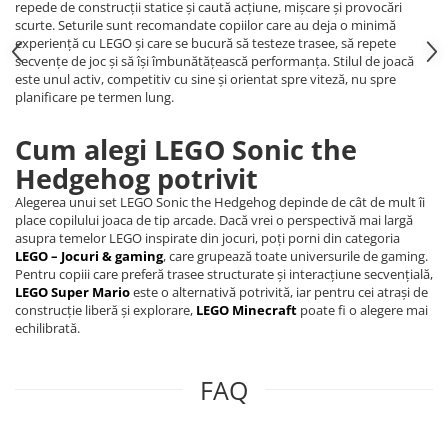
repede de construcții statice și caută acțiune, mișcare și provocări
scurte. Seturile sunt recomandate copiilor care au deja o minimă
experiență cu LEGO și care se bucură să testeze trasee, să repete
secvențe de joc și să își îmbunătățească performanța. Stilul de joacă
este unul activ, competitiv cu sine și orientat spre viteză, nu spre
planificare pe termen lung.
Cum alegi LEGO Sonic the
Hedgehog potrivit
Alegerea unui set LEGO Sonic the Hedgehog depinde de cât de mult îi
place copilului joaca de tip arcade. Dacă vrei o perspectivă mai largă
asupra temelor LEGO inspirate din jocuri, poți porni din categoria
LEGO – Jocuri & gaming
, care grupează toate universurile de gaming.
Pentru copiii care preferă trasee structurate și interacțiune secvențială,
LEGO Super Mario
este o alternativă potrivită, iar pentru cei atrași de
construcție liberă și explorare,
LEGO Minecraft
poate fi o alegere mai
echilibrată.
FAQ