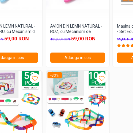
IN LEMN NATURAL -
AVION DIN LEMN NATURAL -
Mașină d
U, cu Mecanism de
ROZ, cu Mecanism de
- Set Edu
Mișcare
pentru C
59,00 RON
59,00 RON
ON
139,00 RON
99,00 R
dauga in cos
Adauga in cos
-30%