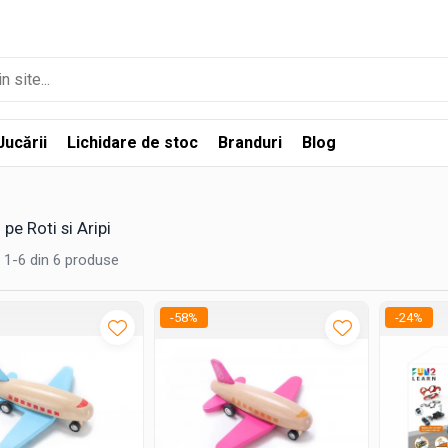
Jucării
Lichidare de stoc
Branduri
Blog
 pe Roti si Aripi
1-
6
din
6
produse
-58%
-24%