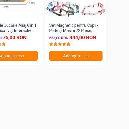
e Jucărie Aliaj 6 în 1
Set Magnetic pentru Copii -
cativ și Interactiv
Piste și Mașini 72 Piese,
opii
Jucării Educaționale
75,00 RON
444,00 RON
ON
633,00 RON
Adauga in cos
Adauga in cos