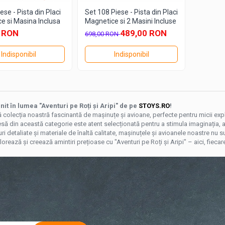
ese - Pista din Placi
Set 108 Piese - Pista din Placi
e si Masina Inclusa
Magnetice si 2 Masini Incluse
 RON
489,00 RON
698,00 RON
Indisponibil
Indisponibil
nit în lumea "Aventuri pe Roți și Aripi" de pe
STOYS.RO
!
colecția noastră fascinantă de mașinuțe și avioane, perfecte pentru micii explo
să din această categorie este atent selecționată pentru a stimula imaginația, a of
i detaliate și materiale de înaltă calitate, mașinuțele și avioanele noastre nu s
lorează și creează amintiri prețioase cu "Aventuri pe Roți și Aripi" – aici, fie