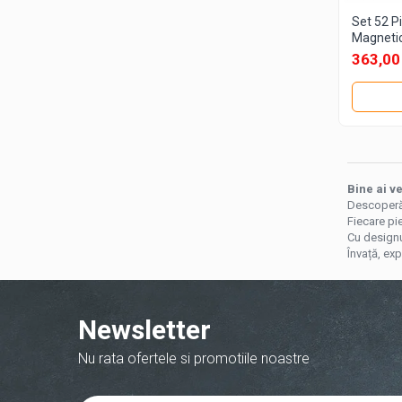
Set 52 Pi
Magnetic
363,00
Bine ai ve
Descoperă 
Fiecare pie
Cu designur
Învață, exp
Newsletter
Nu rata ofertele si promotiile noastre