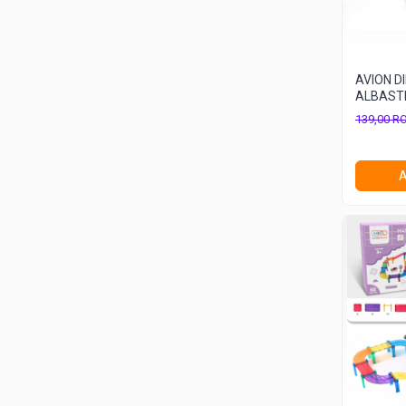
Seturi de constructie cu caramizi
Seturi de Constructie Gradina cu Flori
Aventuri pe Roti si Aripi
AVION D
Aventuri pe Roti si Aripi
ALBASTR
Mișcare
Covorase Joaca Copii
139,00 R
Covorase Joaca Copii
Covorase Muzicale Interactive
A