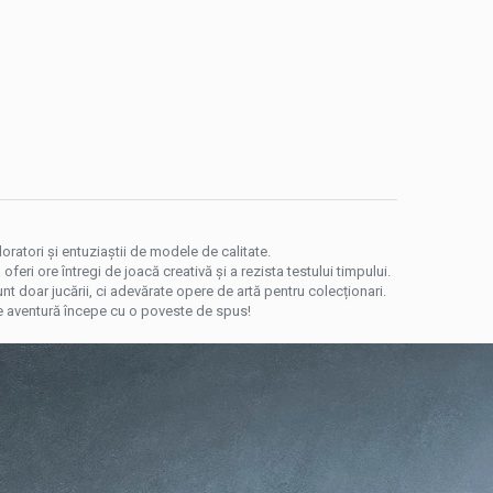
ratori și entuziaștii de modele de calitate.
eri ore întregi de joacă creativă și a rezista testului timpului.
unt doar jucării, ci adevărate opere de artă pentru colecționari.
care aventură începe cu o poveste de spus!