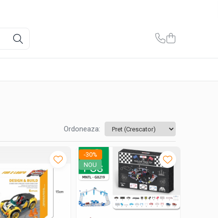
Ordoneaza:
-30%
NOU