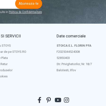
ulte in
Politica de Confidentialitate
 SI SERVICII
Date comerciale
u STOYS
STOICA E.L. FLORIN PFA
ar de pe STOYS.RO
F2025044524008
 Plata
52850403
 Retur
Str. Privighetorilor, Nr. 18/7
roduselor
Balotesti, Ilfov
ookies